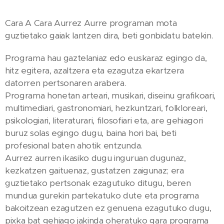
Cara A Cara Aurrez Aurre programan mota
guztietako gaiak lantzen dira, beti gonbidatu batekin.
Programa hau gaztelaniaz edo euskaraz egingo da,
hitz egitera, azaltzera eta ezagutza ekartzera
datorren pertsonaren arabera.
Programa honetan arteari, musikari, diseinu grafikoari,
multimediari, gastronomiari, hezkuntzari, folkloreari,
psikologiari, literaturari, filosofiari eta, are gehiagori
buruz solas egingo dugu, baina hori bai, beti
profesional baten ahotik entzunda.
Aurrez aurren ikasiko dugu inguruan dugunaz,
kezkatzen gaituenaz, gustatzen zaigunaz; era
guztietako pertsonak ezagutuko ditugu, beren
mundua gurekin partekatuko dute eta programa
bakoitzean ezagutzen ez genuena ezagutuko dugu,
pixka bat gehiago jakinda oheratuko gara programa